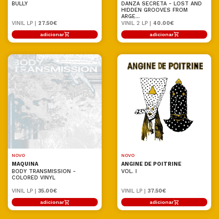
BULLY
DANZA SECRETA - LOST AND
HIDDEN GROOVES FROM
ARGE...
VINIL LP |
27.50€
VINIL 2 LP |
40.00€
adicionar
adicionar
NOVO
NOVO
MAQUINA
ANGINE DE POITRINE
BODY TRANSMISSION -
VOL. I
COLORED VINYL
VINIL LP |
35.00€
VINIL LP |
37.50€
adicionar
adicionar