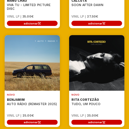
MANU CHAO
CALCUTÁ
VIVA TU - LIMITED PICTURE
SOON AFTER DAWN
DISC
VINIL LP |
35.00€
VINIL LP |
27.50€
adicionar
adicionar
NOVO
NOVO
BENJAMIM
RITA CORTEZÃO
AUTO RÁDIO (REMASTER 2025)
TUDO, UM POUCO
VINIL LP |
25.00€
VINIL LP |
25.00€
adicionar
adicionar