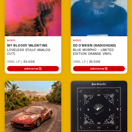
NOVO
NOVO
MY BLOODY VALENTINE
ED O'BRIEN (RADIOHEAD)
LOVELESS (FULLY ANALOG
BLUE MORPHO - LIMITED
CUT)
EDITION ORANGE VINYL
VINIL LP |
45.00€
VINIL LP |
35.00€
adicionar
adicionar