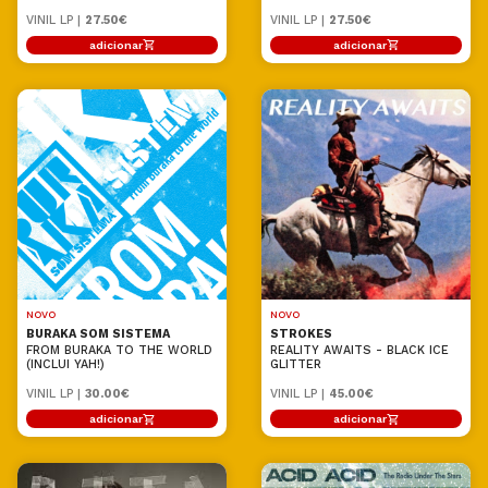
VINIL LP |
27.50€
VINIL LP |
27.50€
adicionar
adicionar
NOVO
NOVO
BURAKA SOM SISTEMA
STROKES
FROM BURAKA TO THE WORLD
REALITY AWAITS - BLACK ICE
(INCLUI YAH!)
GLITTER
VINIL LP |
30.00€
VINIL LP |
45.00€
adicionar
adicionar