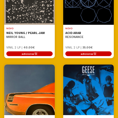
NOVO
NOVO
NEIL YOUNG / PEARL JAM
ACID ARAB
MIRROR BALL
RESONANCE
VINIL 2 LP |
40.00€
VINIL 2 LP |
35.00€
adicionar
adicionar