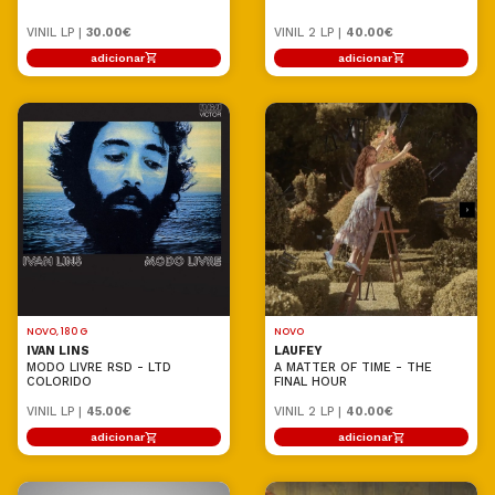
VINIL LP |
30.00€
VINIL 2 LP |
40.00€
adicionar
adicionar
NOVO, 180 G
NOVO
IVAN LINS
LAUFEY
MODO LIVRE RSD - LTD
A MATTER OF TIME - THE
COLORIDO
FINAL HOUR
VINIL LP |
45.00€
VINIL 2 LP |
40.00€
adicionar
adicionar