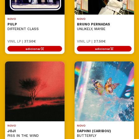
NOVO
NOVO
PULP
BRUNO PERNADAS
DIFFERENT CLASS
UNLIKELY, MAYBE
VINIL LP |
37.50€
VINIL LP |
27.50€
adicionar
adicionar
NOVO
NOVO
JOJI
DAPHNI (CARIBOU)
PISS IN THE WIND
BUTTERFLY