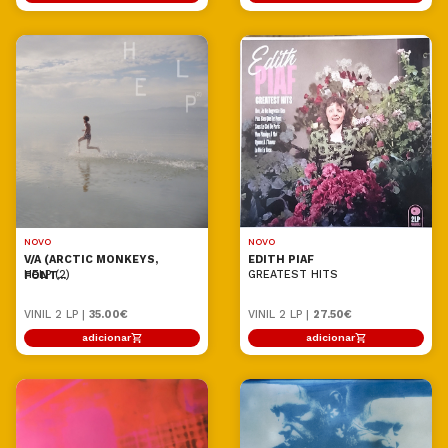
NOVO
NOVO
V/A (ARCTIC MONKEYS,
EDITH PIAF
HELP (2)
GREATEST HITS
FONT...
VINIL 2 LP |
35.00€
VINIL 2 LP |
27.50€
adicionar
adicionar