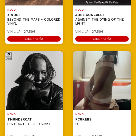
NOVO
NOVO
XINOBI
JOSE GONZALEZ
BEYOND THE MAPS - COLORED
AGAINST THE DYING OF THE
VINYL
LIGHT
VINIL LP |
27.50€
VINIL LP |
27.50€
adicionar
adicionar
NOVO
NOVO
THUNDERCAT
FCUKERS
DISTRACTED - RED VINYL
Ö