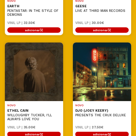
NOVO
NOVO
EARTH
GEESE
PENTASTAR: IN THE STYLE OF
LIVE AT THIRD MAN RECORDS
DEMONS
VINIL LP |
32.50€
VINIL LP |
30.00€
adicionar
adicionar
NOVO
NOVO
ETHEL CAIN
DJO (JOEY KEERY)
WILLOUGHBY TUCKER, I'LL
PRESENTS THE CRUX DELUXE
ALWAYS LOVE YOU
VINIL LP |
35.00€
VINIL LP |
27.50€
adicionar
adicionar