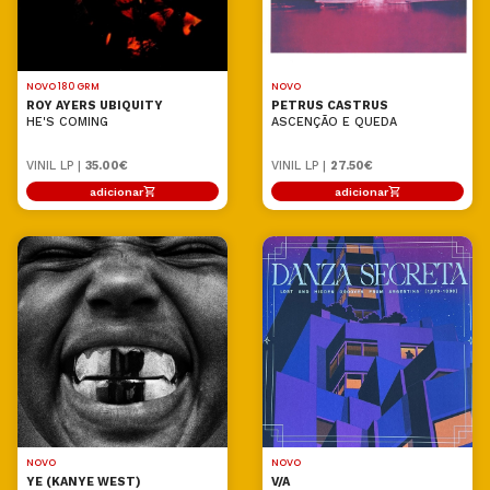
NOVO 180 GRM
NOVO
ROY AYERS UBIQUITY
PETRUS CASTRUS
HE'S COMING
ASCENÇÃO E QUEDA
VINIL LP |
35.00€
VINIL LP |
27.50€
adicionar
adicionar
NOVO
NOVO
YE (KANYE WEST)
V/A