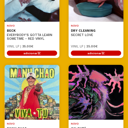
NOVO
NOVO
BECK
DRY CLEANING
EVERYBODY'S GOTTA LEARN
SECRET LOVE
SOMETIME - RED VINYL
VINIL LP |
35.00€
VINIL LP |
25.00€
adicionar
adicionar
NOVO
NOVO