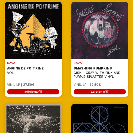
NOVO
NOVO
ANGINE DE POITRINE
SMASHING PUMPKINS
VOL. II
GISH - GRAY WITH PINK AND
PURPLE SPLATTER VINYL
VINIL LP |
37.50€
VINIL LP |
32.50€
adicionar
adicionar