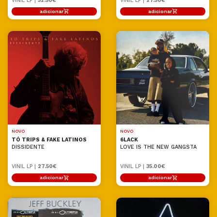
VINIL LP |
32.50€
VINIL LP |
27.50€
adicionar
adicionar
NOVO
NOVO
TÓ TRIPS & FAKE LATINOS
6LACK
DISSIDENTE
LOVE IS THE NEW GANGSTA
VINIL LP |
27.50€
VINIL LP |
35.00€
adicionar
adicionar