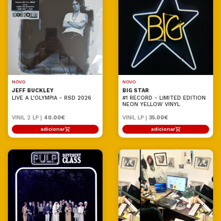
NOVO
NOVO
JEFF BUCKLEY
BIG STAR
LIVE A L'OLYMPIA - RSD 2026
#1 RECORD - LIMITED EDITION
NEON YELLOW VINYL
VINIL 2 LP |
40.00€
VINIL LP |
35.00€
adicionar
adicionar